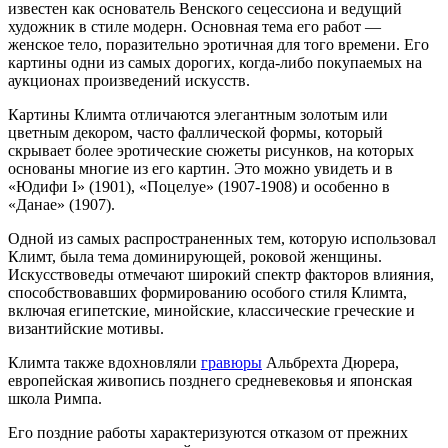
известен как основатель Венского сецессиона и ведущий
художник в стиле модерн. Основная тема его работ —
женское тело, поразительно эротичная для того времени. Его
картины одни из самых дорогих, когда-либо покупаемых на
аукционах произведений искусств.
Картины Климта отличаются элегантным золотым или
цветным декором, часто фаллической формы, который
скрывает более эротические сюжеты рисунков, на которых
основаны многие из его картин. Это можно увидеть и в
«Юдифи I» (1901), «Поцелуе» (1907-1908) и особенно в
«Данае» (1907).
Одной из самых распространенных тем, которую использовал
Климт, была тема доминирующей, роковой женщины.
Искусствоведы отмечают широкий спектр факторов влияния,
способствовавших формированию особого стиля Климта,
включая египетские, минойские, классические греческие и
византийские мотивы.
Климта также вдохновляли
гравюры
Альбрехта Дюрера,
европейская живопись позднего средневековья и японская
школа Римпа.
Его поздние работы характеризуются отказом от прежних