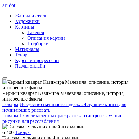
art-dot
Жанры и стили
Художники
Картины
Галереи
Описания картин
Подборки
Материалы
Товары
Курсы и професссии
Пазлы онлайн
Черный квадрат Казимира Малевича: описание, история,
интересные факты
Товары
Искусство начинается здесь: 24 лучшие книги для
начинающих рисовать
Товары
17 великолепных раскрасок-антистресс: лучшие
рисунки для расслабления
6 400
Товары
Топ самых лучших швейных машин