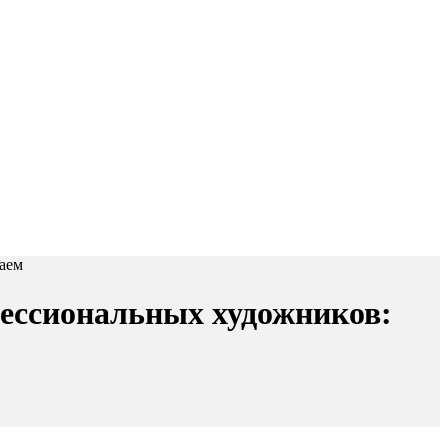
аем
фессиональных художников: