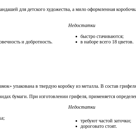
ашей для детского художества, а мило оформленная коробочка 
Недостатки
быстро стачиваются;
вечность и добротность.
в наборе всего 18 цветов.
Замок» упакована в твердую коробку из металла. В состав грифел
 видах бумаги. При изготовлении грифеля, применяется определ
Недостатки
ка;
требуют частой заточки;
дороговато стоят.