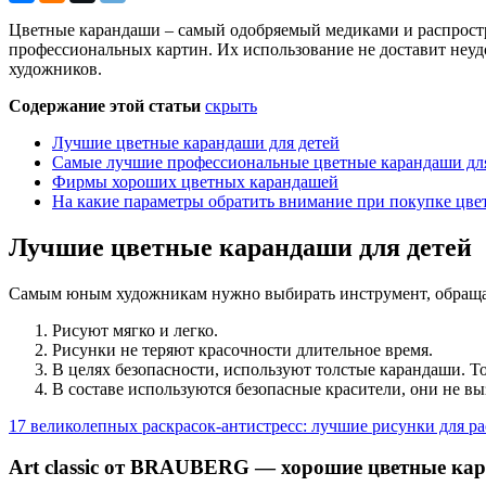
Цветные карандаши – самый одобряемый медиками и распростр
профессиональных картин. Их использование не доставит неуд
художников.
Содержание этой статьи
скрыть
Лучшие цветные карандаши для детей
Самые лучшие профессиональные цветные карандаши дл
Фирмы хороших цветных карандашей
На какие параметры обратить внимание при покупке цв
Лучшие цветные карандаши для детей
Самым юным художникам нужно выбирать инструмент, обраща
Рисуют мягко и легко.
Рисунки не теряют красочности длительное время.
В целях безопасности, используют толстые карандаши. Тог
В составе используются безопасные красители, они не в
17 великолепных раскрасок-антистресс: лучшие рисунки для р
Art classic от BRAUBERG — хорошие цветные ка