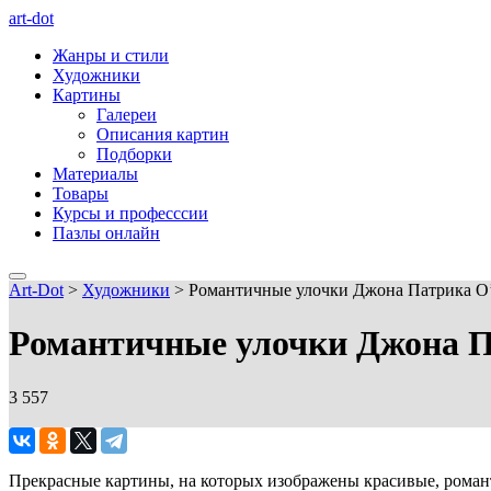
art-dot
Жанры и стили
Художники
Картины
Галереи
Описания картин
Подборки
Материалы
Товары
Курсы и професссии
Пазлы онлайн
Art-Dot
>
Художники
>
Романтичные улочки Джона Патрика О
Романтичные улочки Джона П
3 557
Прекрасные картины, на которых изображены красивые, роман