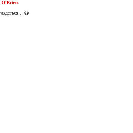
k O’Brien
.
иглядеться… 😉