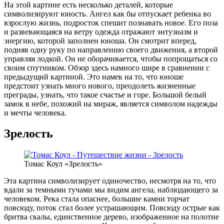
На этой картине есть несколько деталей, которые
символизируют юность. Ангел как бы отпускает ребенка во
взрослую жизнь, подросток спешит познавать новое. Его поза
и развевающаяся на ветру одежда отражают энтузиазм и
энергию, которой заполнен юноша. Он смотрит вперед,
подняв одну руку по направлению своего движения, а второй
управляя лодкой. Он не оборачивается, чтобы попрощаться со
своим спутником. Обзор здесь намного шире в сравнении с
предыдущий картиной. Это намек на то, что юноше
предстоит узнать много нового, преодолеть жизненные
преграды, узнать, что такое счастье и горе. Большой белый
замок в небе, похожий на мираж, является символом надежды
и мечты человека.
Зрелость
Томас Коул «Зрелость»
Эта картина символизирует одиночество, несмотря на то, что
вдали за темными тучами мы видим ангела, наблюдающего за
человеком. Река стала опаснее, большие камни торчат
повсюду, поток стал более устрашающим. Повсюду острые как
бритва скалы, единственное дерево, изображенное на полотне