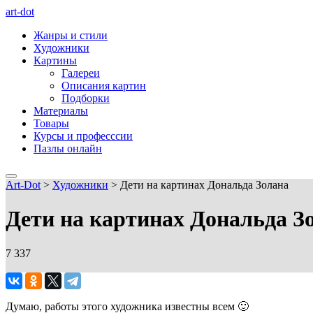
art-dot
Жанры и стили
Художники
Картины
Галереи
Описания картин
Подборки
Материалы
Товары
Курсы и професссии
Пазлы онлайн
Art-Dot
>
Художники
>
Дети на картинах Дональда Золана
Дети на картинах Дональда З
7 337
Думаю, работы этого художника известны всем 🙂