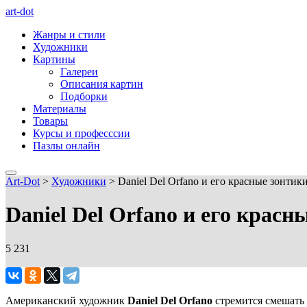
art-dot
Жанры и стили
Художники
Картины
Галереи
Описания картин
Подборки
Материалы
Товары
Курсы и професссии
Пазлы онлайн
Art-Dot
>
Художники
>
Daniel Del Orfano и его красные зонтик
Daniel Del Orfano и его красн
5 231
Американский художник
Daniel Del Orfano
стремится смешать 