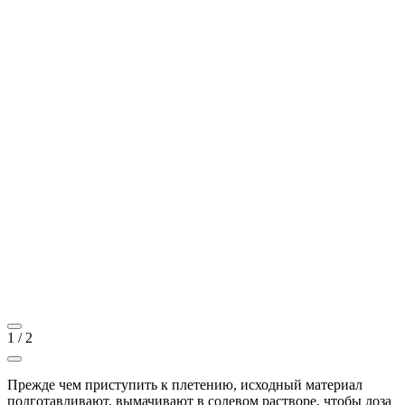
1
/
2
Прежде чем приступить к плетению, исходный материал
подготавливают, вымачивают в солевом растворе, чтобы лоза