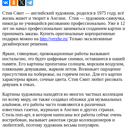
Стив Смит — английский художник, родился в 1975 году, всё
жизнь живет и творит в Англии. Стив — художник-самоучка,
никогда не учившийся рисованию профессионально. Уже в 12
лет он начал профессионально заниматься созданием картин и
принимать заказы. Купить оригинальные корпоративные
подарки можно на
http://verzhe.ru/
Только эксклюзивные
дизайнерские решения.
Яркие, глянцевые, провокационные работы вызывают
ностальгию, это будто цифровые снимки, оставшиеся в нашей
памяти. Его картины пропитаны солнцем, морским воздухом,
пляжными девушками, жарким летом. Возникает ощущение
присутствия на побережье, на горячем песке. Для его картин
характерны яркие, сочные цвета. Стив Смит любит рисовать
девушек в очках.
Картины художника находятся во многих частных коллекция
по всему миру, он также создавал обложки для музыкальных
альбомов, его работы часто появляются в различных
известных газетах, журналах в Англии и других странах.
Стиль поп-арт, в котором написаны все работы сейчас очень
востребован, вызывает ажиотаж среди коллекционеров и
любителей, поэтому художник весьма популярен.