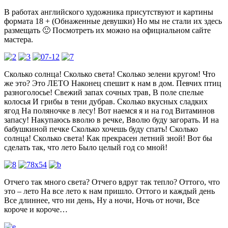
В работах английского художника присутствуют и картины
формата 18 + (Обнаженные девушки) Но мы не стали их здесь
размещать 🙂 Посмотреть их можно на официальном сайте
мастера.
Сколько солнца! Сколько света! Сколько зелени кругом! Что
же это? Это ЛЕТО Наконец спешит к нам в дом. Певчих птиц
разноголосье! Свежий запах сочных трав, В поле спелые
колосья И грибы в тени дубрав. Сколько вкусных сладких
ягод На поляночке в лесу! Вот наемся я и на год Витаминов
запасу! Накупаюсь вволю в речке, Вволю буду загорать. И на
бабушкиной печке Сколько хочешь буду спать! Сколько
солнца! Сколько света! Как прекрасен летний зной! Вот бы
сделать так, что лето Было целый год со мной!
Отчего так много света? Отчего вдруг так тепло? Оттого, что
это – лето На все лето к нам пришло. Оттого и каждый день
Все длиннее, что ни день, Ну а ночи, Ночь от ночи, Все
короче и короче…