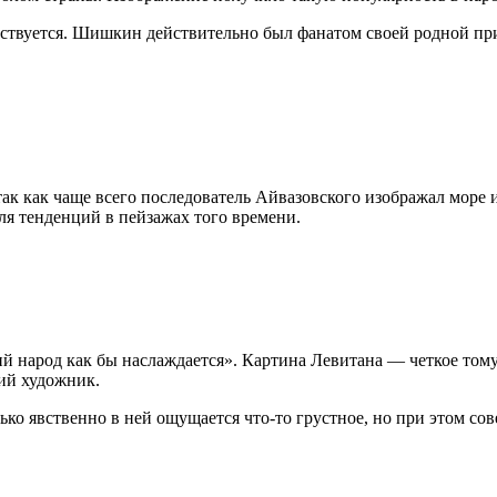
ствуется. Шишкин действительно был фанатом своей родной при
ак как чаще всего последователь Айвазовского изображал море и
я тенденций в пейзажах того времени.
й народ как бы наслаждается». Картина Левитана — четкое тому
кий художник.
колько явственно в ней ощущается что-то грустное, но при этом 