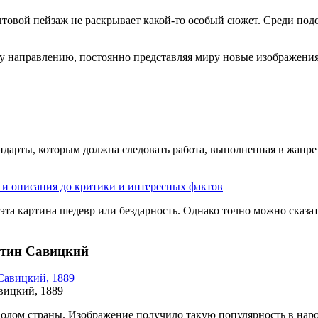
ытовой пейзаж не раскрывает какой-то особый сюжет. Среди под
 направлению, постоянно представляя миру новые изображения
дарты, которым должна следовать работа, выполненная в жанре
я и описания до критики и интересных фактов
 эта картина шедевр или бездарность. Однако точно можно сказа
нтин Савицкий
вицкий, 1889
олом страны. Изображение получило такую популярность в наро