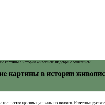
кие картины в истории живописи: шедевры с описанием
кие картины в истории живопи
 количество красивых уникальных полотен. Известные русские 