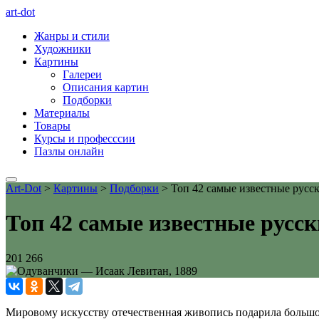
art-dot
Жанры и стили
Художники
Картины
Галереи
Описания картин
Подборки
Материалы
Товары
Курсы и професссии
Пазлы онлайн
Art-Dot
>
Картины
>
Подборки
>
Топ 42 самые известные русс
Топ 42 самые известные русс
201 266
Мировому искусству отечественная живопись подарила большое