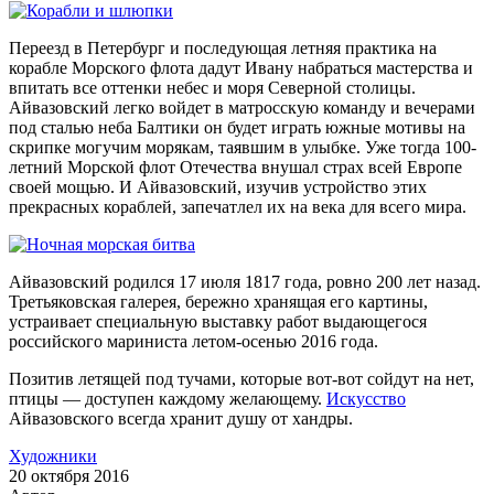
Переезд в Петербург и последующая летняя практика на
корабле Морского флота дадут Ивану набраться мастерства и
впитать все оттенки небес и моря Северной столицы.
Айвазовский легко войдет в матросскую команду и вечерами
под сталью неба Балтики он будет играть южные мотивы на
скрипке могучим морякам, таявшим в улыбке. Уже тогда 100-
летний Морской флот Отечества внушал страх всей Европе
своей мощью. И Айвазовский, изучив устройство этих
прекрасных кораблей, запечатлел их на века для всего мира.
Айвазовский родился 17 июля 1817 года, ровно 200 лет назад.
Третьяковская галерея, бережно хранящая его картины,
устраивает специальную выставку работ выдающегося
российского мариниста летом-осенью 2016 года.
Позитив летящей под тучами, которые вот-вот сойдут на нет,
птицы — доступен каждому желающему.
Искусство
Айвазовского всегда хранит душу от хандры.
Художники
20 октября 2016