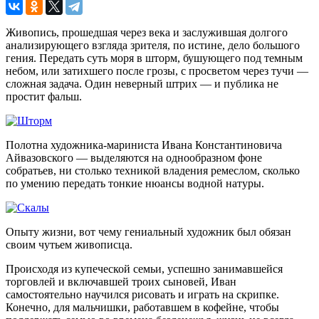
Живопись, прошедшая через века и заслужившая долгого
анализирующего взгляда зрителя, по истине, дело большого
гения. Передать суть моря в шторм, бушующего под темным
небом, или затихшего после грозы, с просветом через тучи —
сложная задача. Один неверный штрих — и публика не
простит фальш.
Полотна художника-мариниста Ивана Константиновича
Айвазовского — выделяются на однообразном фоне
собратьев, ни столько техникой владения ремеслом, сколько
по умению передать тонкие нюансы водной натуры.
Опыту жизни, вот чему гениальный художник был обязан
своим чутьем живописца.
Происходя из купеческой семьи, успешно занимавшейся
торговлей и включавшей троих сыновей, Иван
самостоятельно научился рисовать и играть на скрипке.
Конечно, для мальчишки, работавшем в кофейне, чтобы