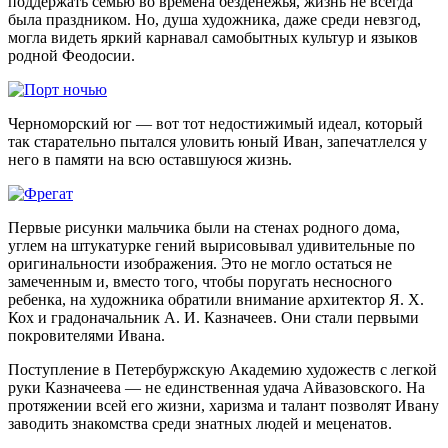
поддержать семью во времена безденежья, жизнь не всегда
была праздником. Но, душа художника, даже среди невзгод,
могла видеть яркий карнавал самобытных культур и языков
родной Феодосии.
Черноморский юг — вот тот недостижимый идеал, который
так старательно пытался уловить юный Иван, запечатлелся у
него в памяти на всю оставшуюся жизнь.
Первые рисунки мальчика были на стенах родного дома,
углем на штукатурке гений вырисовывал удивительные по
оригинальности изображения. Это не могло остаться не
замеченным и, вместо того, чтобы поругать несносного
ребенка, на художника обратили внимание архитектор Я. Х.
Кох и градоначальник А. И. Казначеев. Они стали первыми
покровителями Ивана.
Поступление в Петербуржскую Академию художеств с легкой
руки Казначеева — не единственная удача Айвазовского. На
протяжении всей его жизни, харизма и талант позволят Ивану
заводить знакомства среди знатных людей и меценатов.