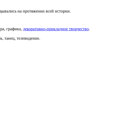
адывались на протяжении всей истории.
ура, графика,
декоративно-прикладное творчество
.
к, танец, телевидение.