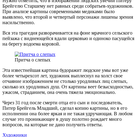
Нужно отметить, что в изображении людских увечий Питеру
Брейгелю Старшему нет равных среди собратьев-художников.
При анализе картины современными медиками было
выявлено, что второй и четвертый персонажи лишены зрения
насильственно.
Вся эта трагедия разворачивается на фоне мрачного сельского
пейзажа с виднеющейся вдали церковью и одиноко пасущейся
на берегу водоема коровой.
Притча о слепых
Эта известнейшая картина будоражит людские умы вот уже
более четырехсот лет, художник выплеснул на холст свое
отчаяние изображением не столько уродливых лиц слепых,
сколько их уродливых душ. От картины веет безысходностью,
ужасом, страданием, она очень тяжела эмоционально.
Через 31 год после смерти отца его сын и последователь,
Питер Брейгель Младший, сделал копию картины, но в его
исполнении она более яркая и не такая удручающая. В любом
случае это проникающее в душу полотно рождает много
вопросов, на которые не дано получить ответы.
Художники