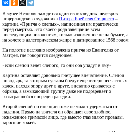
В музее Неаполя находится один из последних шедевров
нидерландского художника
Питера Брейгеля Старшего
–
картина «Притча о слепых», написанная им практически
перед смертью. Это своего рода завещание всем
последующим поколениям, только изложенное не на бумаге, а
на холсте в аллегорическом жанре и датированное 1568 годом.
На полотне наглядно изображена притча из Евангелия от
Матфея, где говорится следующее:
«если слепой ведет слепого, то они оба упадут в яму»
Картина оставляет довольно гнетущее впечатление. Слепой
поводырь, за которым гуськом бредут еще пятеро несчастных
калек, находя опору друг в друге, внезапно срывается с
обрыва, а замыкающий группу даже не подозревает о
разыгравшейся впереди трагедии.
Второй слепой по инерции тоже не может удержаться от
падения. Прямо на зрителя он обращает свое злобное,
искаженное гримасой лицо, где вместо глаз зияют провалы,
заросшие кожей.