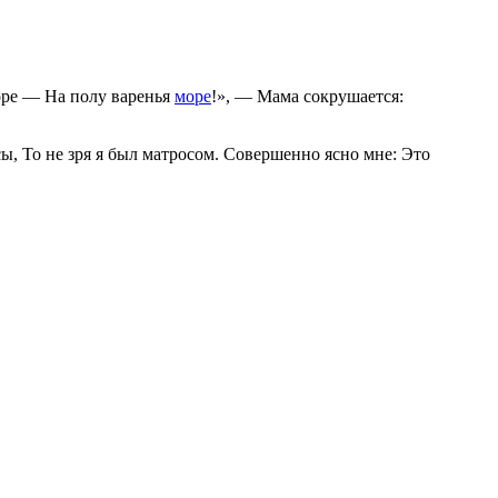
горе — На полу варенья
море
!», — Мама сокрушается:
сы, То не зря я был матросом. Совершенно ясно мне: Это