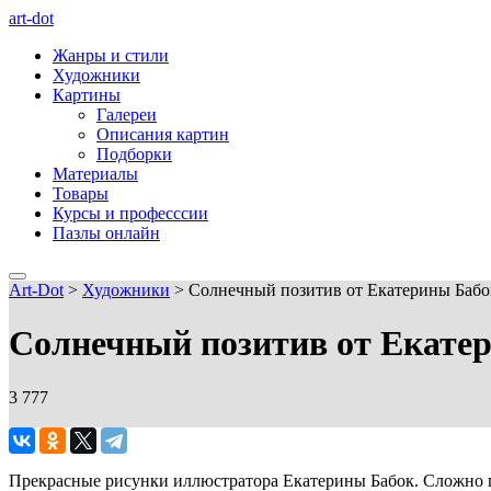
art-dot
Жанры и стили
Художники
Картины
Галереи
Описания картин
Подборки
Материалы
Товары
Курсы и професссии
Пазлы онлайн
Art-Dot
>
Художники
>
Солнечный позитив от Екатерины Бабо
Солнечный позитив от Екате
3 777
Прекрасные рисунки иллюстратора Екатерины Бабок. Сложно по