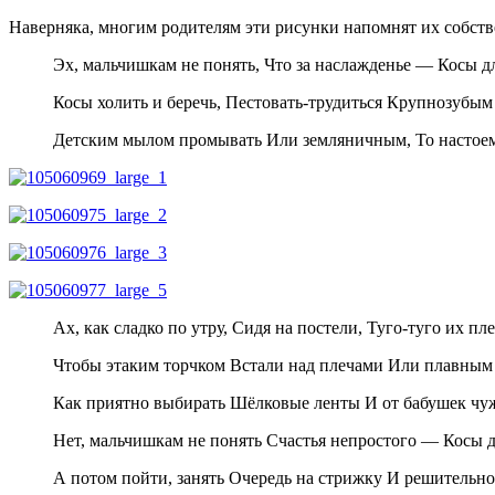
Наверняка, многим родителям эти рисунки напомнят их собстве
Эх, мальчишкам не понять, Что за наслажденье — Косы д
Косы холить и беречь, Пестовать-трудиться Крупнозубы
Детским мылом промывать Или земляничным, То настоем
Ах, как сладко по утру, Сидя на постели, Туго-туго их пл
Чтобы этаким торчком Встали над плечами Или плавны
Как приятно выбирать Шёлковые ленты И от бабушек ч
Нет, мальчишкам не понять Счастья непростого — Косы д
А потом пойти, занять Очередь на стрижку И решительно