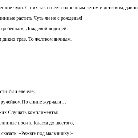
нное чудо. С них так и веет солнечным летом и детством, давн
линные растить Чуть ли не с рожденья!
м гребешком, Дождевой водицей.
 диких трав, То желтком яичным.
ести Или еле-еле,
м ручейком По спине журчали…
ужих Слушать комплименты!
линные носить Класса до шестого,
 сказать: «Режьте под мальчишку!»