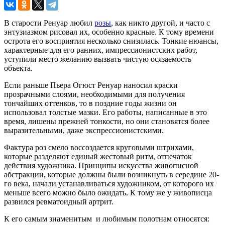
В старости Ренуар любил
розы
, как никто другой, и часто с
энтузиазмом рисовал их, особенно красные. К тому времени
острота его восприятия несколько снизилась. Тонкие нюансы,
характерные для его ранних, импрессионистских работ,
уступили место желанию вызвать чистую осязаемость
объекта.
Если раньше Пьера Огюст Ренуар наносил краски
прозрачными слоями, необходимыми для получения
тончайших оттенков, то в поздние годы жизни он
использовал толстые мазки. Его работы, написанные в это
время, лишены прежней тонкости, но они становятся более
выразительными, даже экспрессионистскими.
Фактура роз смело воссоздается круговыми штрихами,
которые разделяют единый жестовый ритм, отпечаток
действия художника. Принципы искусства живописной
абстракции, которые должны были возникнуть в середине 20-
го века, начали устанавливаться художником, от которого их
меньше всего можно было ожидать. К тому же у живописца
развился ревматоидный артрит.
К его самым знаменитым и любимым полотнам относятся: