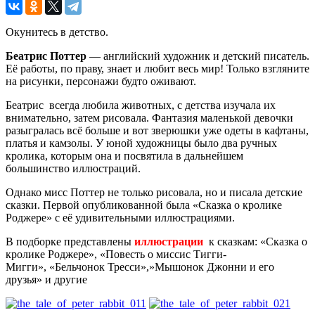
Окунитесь в детство.
Беатрис Поттер
— английский художник и детский писатель.
Её работы, по праву, знает и любит весь мир! Только взгляните
на рисунки, персонажи будто оживают.
Беатрис всегда любила животных, с детства изучала их
внимательно, затем рисовала. Фантазия маленькой девочки
разыгралась всё больше и вот зверюшки уже одеты в кафтаны,
платья и камзолы. У юной художницы было два ручных
кролика, которым она и посвятила в дальнейшем
большинство иллюстраций.
Однако мисс Поттер не только рисовала, но и писала детские
сказки. Первой опубликованной была «Сказка о кролике
Роджере» с её удивительными иллюстрациями.
В подборке представлены
иллюстрации
к сказкам: «Сказка о
кролике Роджере», «Повесть о миссис Тигги-
Мигги», «Бельчонок Тресси»,»Мышонок Джонни и его
друзья» и другие