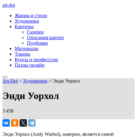
art-dot
Жанры и стили
Художники
Картины
Галереи
Описания картин
Подборки
Материалы
Товары
Курсы и професссии
Пазлы онлайн
Art-Dot
>
Художники
>
Энди Уорхол
Энди Уорхол
3 458
Энди Уорхол (Andy Warhol), наверно, является самой