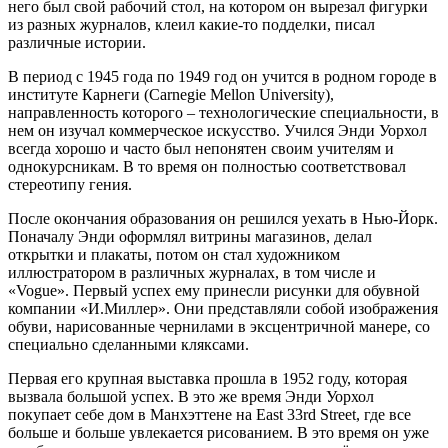
него был свой рабочий стол, на котором он вырезал фигурки
из разных журналов, клеил какие-то подделки, писал
различные истории.
В период с 1945 года по 1949 год он учится в родном городе в
институте Карнеги (Carnegie Mellon University),
направленность которого – технологические специальности, в
нем он изучал коммерческое искусство. Учился Энди Уорхол
всегда хорошо и часто был непонятен своим учителям и
однокурсникам. В то время он полностью соответствовал
стереотипу гения.
После окончания образования он решился уехать в Нью-Йорк.
Поначалу Энди оформлял витрины магазинов, делал
открытки и плакаты, потом он стал художником
иллюстратором в различных журналах, в том числе и
«Vogue». Первый успех ему принесли рисунки для обувной
компании «И.Миллер». Они представляли собой изображения
обуви, нарисованные чернилами в эксцентричной манере, со
специально сделанными кляксами.
Первая его крупная выставка прошла в 1952 году, которая
вызвала большой успех. В это же время Энди Уорхол
покупает себе дом в Манхэттене на East 33rd Street, где все
больше и больше увлекается рисованием. В это время он уже