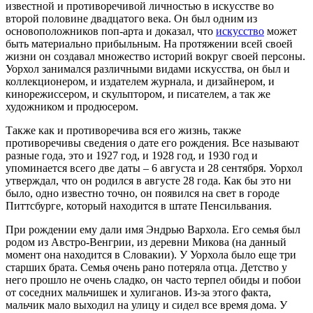
известной и противоречивой личностью в искусстве во
второй половине двадцатого века. Он был одним из
основоположников поп-арта и доказал, что
искусство
может
быть материально прибыльным. На протяжении всей своей
жизни он создавал множество историй вокруг своей персоны.
Уорхол занимался различными видами искусства, он был и
коллекционером, и издателем журнала, и дизайнером, и
кинорежиссером, и скульптором, и писателем, а так же
художником и продюсером.
Также как и противоречива вся его жизнь, также
противоречивы сведения о дате его рождения. Все называют
разные года, это и 1927 год, и 1928 год, и 1930 год и
упоминается всего две даты – 6 августа и 28 сентября. Уорхол
утверждал, что он родился в августе 28 года. Как бы это ни
было, одно известно точно, он появился на свет в городе
Питтсбурге, который находится в штате Пенсильвания.
При рождении ему дали имя Эндрью Вархола. Его семья был
родом из Австро-Венгрии, из деревни Микова (на данный
момент она находится в Словакии). У Уорхола было еще три
старших брата. Семья очень рано потеряла отца. Детство у
него прошло не очень сладко, он часто терпел обиды и побои
от соседних мальчишек и хулиганов. Из-за этого факта,
мальчик мало выходил на улицу и сидел все время дома. У