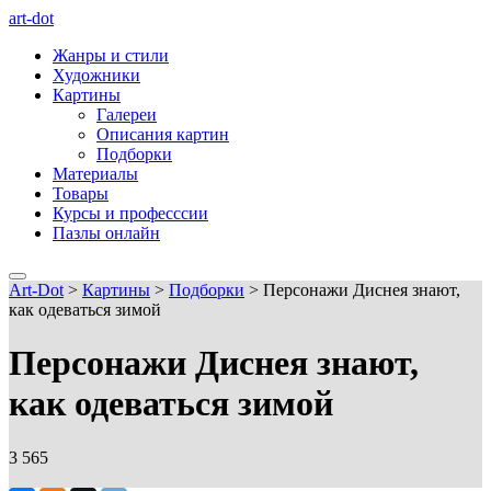
art-dot
Жанры и стили
Художники
Картины
Галереи
Описания картин
Подборки
Материалы
Товары
Курсы и професссии
Пазлы онлайн
Art-Dot
>
Картины
>
Подборки
>
Персонажи Диснея знают,
как одеваться зимой
Персонажи Диснея знают,
как одеваться зимой
3 565