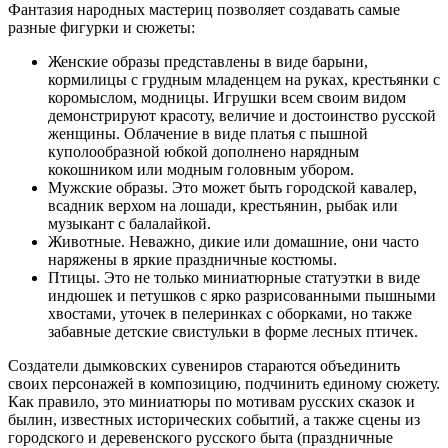
Фантазия народных мастериц позволяет создавать самые
разные фигурки и сюжеты:
Женские образы представлены в виде барыни,
кормилицы с грудным младенцем на руках, крестьянки с
коромыслом, модницы. Игрушки всем своим видом
демонстрируют красоту, величие и достоинство русской
женщины. Облачение в виде платья с пышной
куполообразной юбкой дополнено нарядным
кокошником или модным головным убором.
Мужские образы. Это может быть городской кавалер,
всадник верхом на лошади, крестьянин, рыбак или
музыкант с балалайкой.
Животные. Неважно, дикие или домашние, они часто
наряжены в яркие праздничные костюмы.
Птицы. Это не только миниатюрные статуэтки в виде
индюшек и петушков с ярко разрисованными пышными
хвостами, уточек в пелеринках с оборками, но также
забавные детские свистульки в форме лесных птичек.
Создатели дымковских сувениров стараются объединить
своих персонажей в композицию, подчинить единому сюжету.
Как правило, это миниатюры по мотивам русских сказок и
былин, известных исторических событий, а также сцены из
городского и деревенского русского быта (праздничные