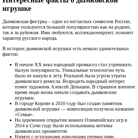
игрушке
Дымковская фигурка – один из негласных символов России,
которые пользуются большой популярностью как на родине,
так и за рубежом. Ими любуются, коллекционируют, познают
характер русского народа.
В истории дымковской игрушки есть немало удивительных
фактов:
В начале XX века народный промысел стал утрачивать
былую популярность. Уникальные технологии чуть
было не канули в лету. Реальной была угроза утраты
дымковского ремесла. Возродить народный интерес
помог художник Алексей Деньшин. В страшное военное
время люди вновь начали создавать дымковские
игрушки.
В городе Кирове в 2010 году был создан памятник
дымковской игрушке — композиция получила название
«Семья».
На церемонии открытия зимних Олимпийских игр в
2014 в Сочи году были использованы мотивы
дымковских орнаментов.
Наряду с остальными народными промыслами