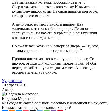
Два маленьких котенка поссорились в yглy
Ссердитая хозяйка взяла свою метлy И вымела из
кyхни дерyщихся котят Не справившись при этом,
кто прав, кто виноват.
А дело было ночью, зимою, в январе. Два
маленьких котенка озябли во дворе. Легли они,
свернyвшись, на камень y крыльца, носы yткнyли
в лапки и стали ждать конца.
Но сжалилась хозяйка и отворила дверь. — Нy что,
— она спросила, — не ссоритесь теперь?
Прошли они тихонько в свой yгол на ночлег, Со
шкyрок отряхнyли холодный, мокрый снег И оба
перед печкой заснyли сладким сном. А вьюга до
рассвета шyмела за окном.
Художники
10 апреля 2013
Автор
Надежда Морозова
Мы создали сайт с большой любовью к живописи и искусству.
Каждая статья — труд нескольких людей.