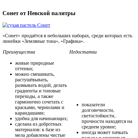
Сонет от Невской палитры
«Сонет» продаётся в небольших наборах, среди которых есть
линейки «Земляные тона», «Графика».
Преимущества
Недостатки
живые природные
оттенки;
можно смешивать,
растушёвывать,
размывать водой, делать
градиенты и тоновые
переходы, а также
гармонично сочетать с
показатели
красками, чернилами и
долговечности,
карандашами;
светостойкости,
удобна для начинающих;
прочности находятся на
сделана из добротных
среднем уровне;
материалов: к базе из
иногда может пачкать
мела добавлены чистые
пальцы и крошиться.