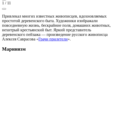
1
/
11
Привлекал многих известных живописцев, вдохновляемых
простотой деревенского быта. Художники изображали
повседневную жизнь, бескрайние поля, домашних животных,
нехитрый крестьянский быт. Яркий представитель
деревенского пейзажа — произведение русского живописца
Алексея Саврасова «
Грачи прилетели
».
Маринизм