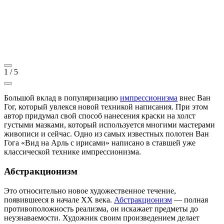
1
/
5
Большой вклад в популяризацию
импрессионизма
внес Ван
Гог, который увлекся новой техникой написания. При этом
автор придумал свой способ нанесения краски на холст
густыми мазками, который используется многими мастерами
живописи и сейчас. Одно из самых известных полотен Ван
Гога «Вид на Арль с ирисами» написано в ставшей уже
классической технике импрессионизма.
Абстракционизм
Это относительно новое художественное течение,
появившееся в начале XX века.
Абстракционизм
— полная
противоположность реализма, он искажает предметы до
неузнаваемости. Художник своим произведением делает