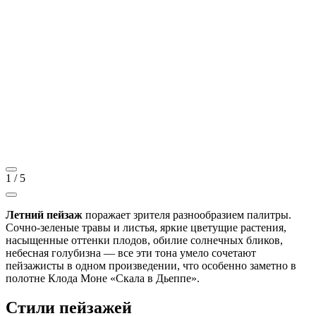
1
/
5
Летний пейзаж
поражает зрителя разнообразием палитры.
Сочно-зеленые травы и листья, яркие цветущие растения,
насыщенные оттенки плодов, обилие солнечных бликов,
небесная голубизна — все эти тона умело сочетают
пейзажисты в одном произведении, что особенно заметно в
полотне Клода Моне «Скала в Дьеппе».
Стили пейзажей