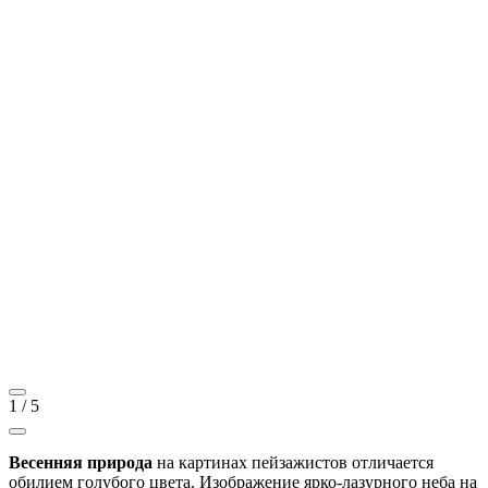
1
/
5
Весенняя природа
на картинах пейзажистов отличается
обилием голубого цвета. Изображение ярко-лазурного неба на