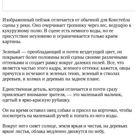
Изображенный пейзаж отличается от обычной для Констебла
сцены у реки. Оно очерчивает тропинку через лес, ведущую к
кукурузному полю. В сцене есть немного воды, но ее
присутствие неуловимо и ограничивается только краем
картины.
Зеленый — преобладающий и почти вездесущий цвет, он
покрывает более половины всей сцены своими различными
оттенками и создает рамку вокруг далеких полей. Все, что
является частью этого кадра, зеленого оттенка: кажется, овцы
прячутся и исчезают в зеленых тенях, зеленый в стволах
деревьев, в холмах и деревьях на заднем плане.
Единственная деталь, которая отличается и почти сразу
привлекает внимание зрителя, — это маленький мальчик,
одетый в ярко-красную рубашку.
Он на время оставил овец собаке и присел на корточки, чтобы
посмотреть на маленький ручей и попить из него воды.
Вокруг него сияет солнце, земля яркая и чистая, на деревьях
яркие листья, облака медленно движутся по небу,