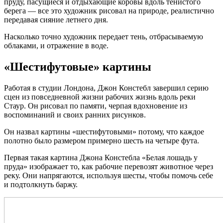
пруду, пасущиеся и отдыхающие коровы вдоль тенистого
берега — все это художник рисовал на природе, реалистично
передавая сияние летнего дня.
Насколько точно художник передает тень, отбрасываемую
облаками, и отражение в воде.
«Шестифутовые» картины
Работая в студии Лондона, Джон Констебл завершил серию
сцен из повседневной жизни рабочих жизнь вдоль реки
Стаур. Он рисовал по памяти, черпая вдохновение из
воспоминаний и своих ранних рисунков.
Он назвал картины «шестифутовыми» потому, что каждое
полотно было размером примерно шесть на четыре фута.
Первая такая картина Джона Констебла «Белая лошадь у
пруда» изображает то, как рабочие перевозят животное через
реку. Они напрягаются, используя шесты, чтобы помочь себе
и подтолкнуть баржу.