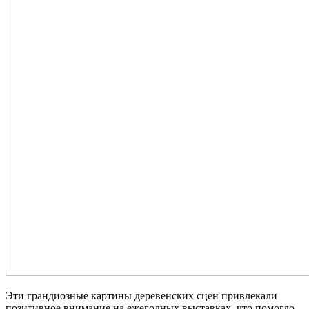
Эти грандиозные картины деревенских сцен привлекали
позитивное внимание на ежегодных выставках, что помогло