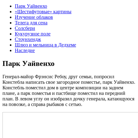
Парк Уайвенхо
«Шестифутовые» картины
Изучение облаков
Телега для сена
Солсбери
Кукурузное поле
Стоунхендж
Шлюз и мельница в Дедхеме
Наследие
Парк Уайвенхо
Генерал-майор Фрэнсис Ребоу, друг семьи, попросил
Констебла написать свое загородное поместье, парк Уайвенхо.
Констебль поместил дом в центре композиции на заднем
плане, а парк поместья и пастбище поместил на передний
план. В левом углу он изобразил дочку генерала, катающуюся
на повозке, а справа рыбаков с сетью.