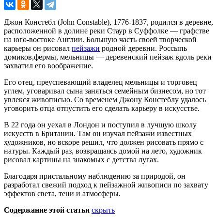
Джон Констебл (John Constable), 1776-1837, родился в деревне,
расположенной в долине реки Стаур в Суффолке — графстве
на юго-востоке Англии. Большую часть своей творческой
карьеры он рисовал
пейзажи
родной деревни. Россыпь
домиков,фермы, мельницы — деревенский пейзаж вдоль реки
захватил его воображение.
Его отец, преуспевающий владелец мельницы и торговец
углем, уговаривал сына заняться семейным бизнесом, но тот
увлекся живописью. Со временем Джону Констеблу удалось
уговорить отца отпустить его сделать карьеру в искусстве.
В 22 года он уехал в Лондон и поступил в лучшую школу
искусств в Британии. Там он изучал пейзажи известных
художников, но вскоре решил, что должен рисовать прямо с
натуры. Каждый раз, возвращаясь домой на лето, художник
рисовал картины на знакомых с детства лугах.
Благодаря пристальному наблюдению за природой, он
разработал свежий подход к пейзажной живописи по захвату
эффектов света, тени и атмосферы.
Содержание этой статьи
скрыть