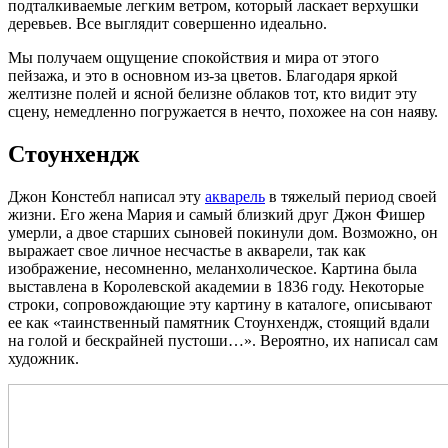
подталкиваемые легким ветром, который ласкает верхушки
деревьев. Все выглядит совершенно идеально.
Мы получаем ощущение спокойствия и мира от этого
пейзажа, и это в основном из-за цветов. Благодаря яркой
желтизне полей и ясной белизне облаков тот, кто видит эту
сцену, немедленно погружается в нечто, похожее на сон наяву.
Стоунхендж
Джон Констебл написал эту
акварель
в тяжелый период своей
жизни. Его жена Мария и самый близкий друг Джон Фишер
умерли, а двое старших сыновей покинули дом. Возможно, он
выражает свое личное несчастье в акварели, так как
изображение, несомненно, меланхолическое. Картина была
выставлена в Королевской академии в 1836 году. Некоторые
строки, сопровождающие эту картину в каталоге, описывают
ее как «таинственный памятник Стоунхендж, стоящий вдали
на голой и бескрайней пустоши…». Вероятно, их написал сам
художник.