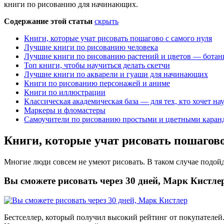
книги по рисованию для начинающих.
Содержание этой статьи
скрыть
Книги, которые учат рисовать пошагово с самого нуля
Лучшие книги по рисованию человека
Лучшие книги по рисованию растений и цветов — ботан
Топ книги, чтобы научиться делать скетчи
Лучшие книги по акварели и гуаши для начинающих
Книги по рисованию персонажей и аниме
Книги по иллюстрации
Классическая академическая база — для тех, кто хочет н
Маркеры и фломастеры
Самоучители по рисованию простыми и цветными кара
Книги, которые учат рисовать пошагово
Многие люди совсем не умеют рисовать. В таком случае подойдё
Вы сможете рисовать через 30 дней, Марк Кистле
Бестселлер, который получил высокий рейтинг от покупателей.