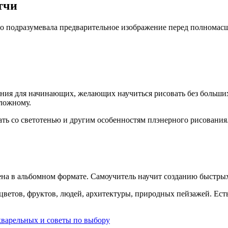
тчи
ьно подразумевала предварительное изображение перед полнома
ния для начинающих, желающих научиться рисовать без больших
сложному.
ать со светотенью и другим особенностям плэнерного рисования
ена в альбомном формате. Самоучитель научит созданию быстры
ветов, фруктов, людей, архитектуры, природных пейзажей. Ест
кварельных и советы по выбору