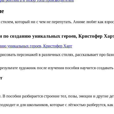
ры рейтинга и обзор топа производителей
ме
илем, который ни с чем не перепутать. Аниме любят как взрослы
и по созданию уникальных героев, Кристофер Хар
рисовать персонажей в различных стилях, рассказывает про баз
езультате художник после изучения пособия научится создавать
т
 В пособии разбирается строение тел, позы, эмоции и другие д
одходит и для школьников, которые с лёгкостью разберутся, как 