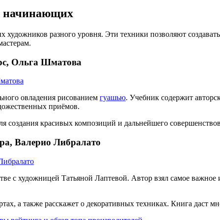
я начинающих
х художников разного уровня. Эти техники позволяют создавать
мастерам.
рс, Ольга Шматова
льного овладения рисованием
гуашью
. Учебник содержит авторс
удожественных приёмов.
 для создания красивых композиций и дальнейшего совершенство
ра, Валерио Либралато
ве с художницей Татьяной Лаптевой. Автор взял самое важное 
тах, а также расскажет о декоративных техниках. Книга даст м