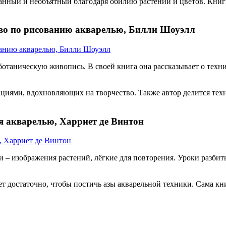
канный и необъятный благодаря обилию растений и цветов. Книг
тво по рисованию акварелью, Билли Шоуэлл
отаническую живопись. В своей книга она рассказывает о техни
ями, вдохновляющих на творчество. Также автор делится техни
я акварелью, Харриет де Винтон
– изображения растений, лёгкие для повторения. Уроки разбиты
дет достаточно, чтобы постичь азы акварельной техники. Сама к