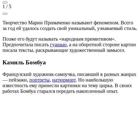
1
/
5
Творчество Марии Примаченко называют феноменом. Всего
за год ей удалось создать свой уникальный, узнаваемый стиль.
Позже его будут называть «народным примитивом».
Предпочитала писать
гуашью
, а на оборотной стороне картин
писала тексты, раскрывающие художественный замысел.
Камиль Бомбуа
Французский художник-самоучка, писавший в разных жанрах
— пейзажи,
портреты
,
натюрморт
. Но наибольшую
известность ему принесли картинки на тему цирка. В своих
работах Бомбуа старался передать накопленный опыт.