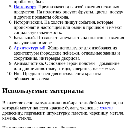
проблемы, быт.
Натюрморт
. Предназначен для изображения неживых
предметов. На полотнах рисуют фрукты, цветы, посуду
и другие предметы обихода.
Исторический. На холсте пишут события, которые
происходят в настоящем или были в прошлом и имеют
социальную значимость.
Батальный. Позволяет запечатлеть на полотне сражения
на суше или в море.
Архитектурный
. Жанр используют для изображения
архитектуры (городские пейзажи, отдельные здания и
сооружения, интерьеры дворцов).
Анималистика. Основные герои полотен – домашние
или дикие животные, птицы, ящерицы, насекомые.
Ню. Предназначен для восхваления красоты
обнаженного тела.
Используемые материалы
В качестве основы художники выбирают любой материал, на
который могут нанести краски: бумагу, тканевые
холсты
,
древесину, пергамент, штукатурку, пластик, черепицу, металл,
камень, стекло.
Из материалов художники выбирают: