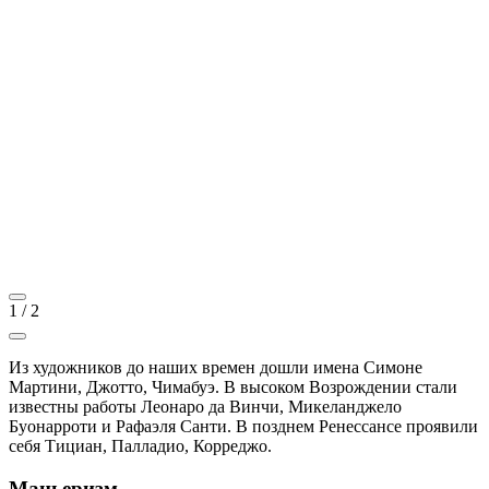
1
/
2
Из художников до наших времен дошли имена Симоне
Мартини, Джотто, Чимабуэ. В высоком Возрождении стали
известны работы Леонаро да Винчи, Микеланджело
Буонарроти и Рафаэля Санти. В позднем Ренессансе проявили
себя Тициан, Палладио, Корреджо.
Маньеризм