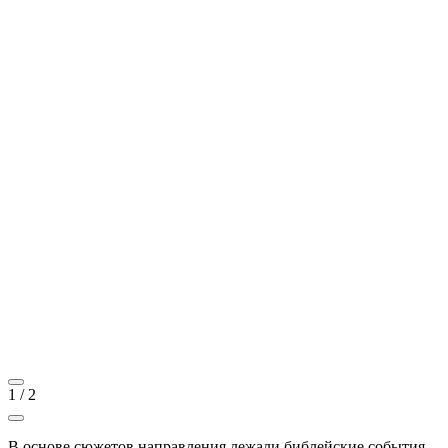
1
/
2
В основе сюжетов направления лежали библейские события.