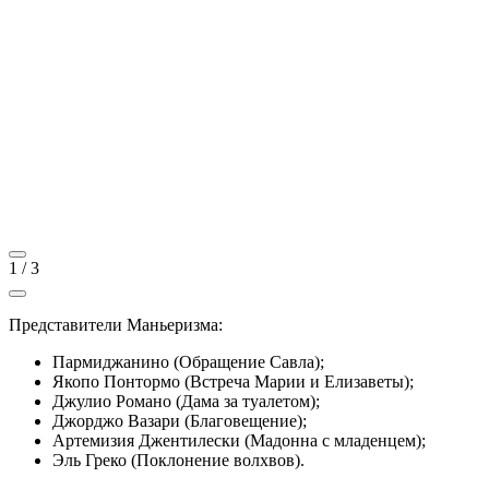
1
/
3
Представители Маньеризма:
Пармиджанино (Обращение Савла);
Якопо Понтормо (Встреча Марии и Елизаветы);
Джулио Романо (Дама за туалетом);
Джорджо Вазари (Благовещение);
Артемизия Джентилески (Мадонна с младенцем);
Эль Греко (Поклонение волхвов).