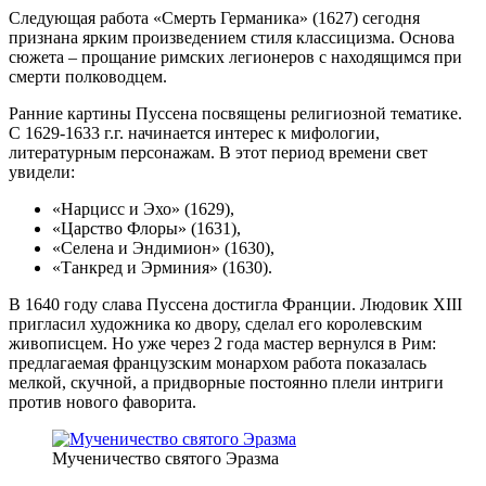
Следующая работа «Смерть Германика» (1627) сегодня
признана ярким произведением стиля классицизма. Основа
сюжета – прощание римских легионеров с находящимся при
смерти полководцем.
Ранние картины Пуссена посвящены религиозной тематике.
С 1629-1633 г.г. начинается интерес к мифологии,
литературным персонажам. В этот период времени свет
увидели:
«Нарцисс и Эхо» (1629),
«Царство Флоры» (1631),
«Селена и Эндимион» (1630),
«Танкред и Эрминия» (1630).
В 1640 году слава Пуссена достигла Франции. Людовик XIII
пригласил художника ко двору, сделал его королевским
живописцем. Но уже через 2 года мастер вернулся в Рим:
предлагаемая французским монархом работа показалась
мелкой, скучной, а придворные постоянно плели интриги
против нового фаворита.
Мученичество святого Эразма