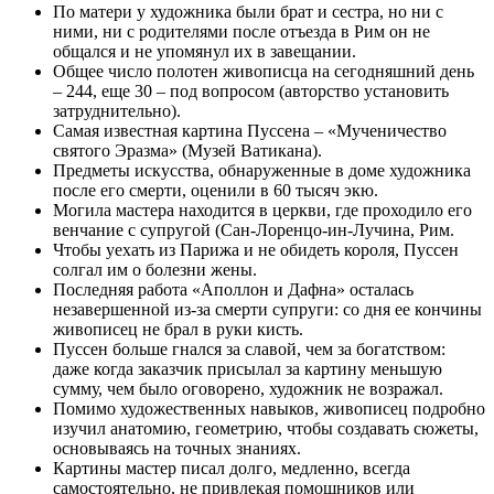
По матери у художника были брат и сестра, но ни с
ними, ни с родителями после отъезда в Рим он не
общался и не упомянул их в завещании.
Общее число полотен живописца на сегодняшний день
– 244, еще 30 – под вопросом (авторство установить
затруднительно).
Самая известная картина Пуссена – «Мученичество
святого Эразма» (Музей Ватикана).
Предметы искусства, обнаруженные в доме художника
после его смерти, оценили в 60 тысяч экю.
Могила мастера находится в церкви, где проходило его
венчание с супругой (Сан-Лоренцо-ин-Лучина, Рим.
Чтобы уехать из Парижа и не обидеть короля, Пуссен
солгал им о болезни жены.
Последняя работа «Аполлон и Дафна» осталась
незавершенной из-за смерти супруги: со дня ее кончины
живописец не брал в руки кисть.
Пуссен больше гнался за славой, чем за богатством:
даже когда заказчик присылал за картину меньшую
сумму, чем было оговорено, художник не возражал.
Помимо художественных навыков, живописец подробно
изучил анатомию, геометрию, чтобы создавать сюжеты,
основываясь на точных знаниях.
Картины мастер писал долго, медленно, всегда
самостоятельно, не привлекая помощников или