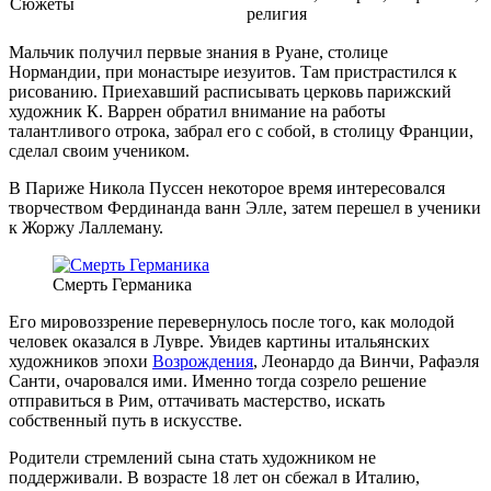
Сюжеты
религия
Мальчик получил первые знания в Руане, столице
Нормандии, при монастыре иезуитов. Там пристрастился к
рисованию. Приехавший расписывать церковь парижский
художник К. Варрен обратил внимание на работы
талантливого отрока, забрал его с собой, в столицу Франции,
сделал своим учеником.
В Париже Никола Пуссен некоторое время интересовался
творчеством Фердинанда ванн Элле, затем перешел в ученики
к Жоржу Лаллеману.
Смерть Германика
Его мировоззрение перевернулось после того, как молодой
человек оказался в Лувре. Увидев картины итальянских
художников эпохи
Возрождения
, Леонардо да Винчи, Рафаэля
Санти, очаровался ими. Именно тогда созрело решение
отправиться в Рим, оттачивать мастерство, искать
собственный путь в искусстве.
Родители стремлений сына стать художником не
поддерживали. В возрасте 18 лет он сбежал в Италию,