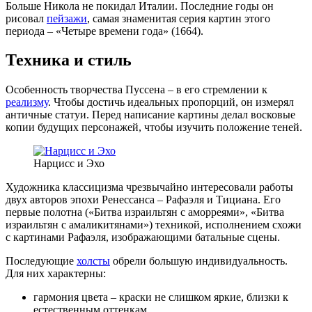
Больше Никола не покидал Италии. Последние годы он
рисовал
пейзажи
, самая знаменитая серия картин этого
периода – «Четыре времени года» (1664).
Техника и стиль
Особенность творчества Пуссена – в его стремлении к
реализму
. Чтобы достичь идеальных пропорций, он измерял
античные статуи. Перед написание картины делал восковые
копии будущих персонажей, чтобы изучить положение теней.
Нарцисс и Эхо
Художника классицизма чрезвычайно интересовали работы
двух авторов эпохи Ренессанса – Рафаэля и Тициана. Его
первые полотна («Битва израильтян с аморреями», «Битва
израильтян с амаликитянами») техникой, исполнением схожи
с картинами Рафаэля, изображающими батальные сцены.
Последующие
холсты
обрели большую индивидуальность.
Для них характерны:
гармония цвета – краски не слишком яркие, близки к
естественным оттенкам,