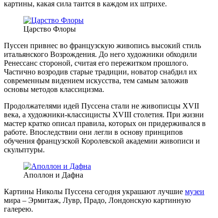
картины, какая сила таится в каждом их штрихе.
Царство Флоры
Пуссен привнес во французскую живопись высокий стиль
итальянского Возрождения. До него художники обходили
Ренессанс стороной, считая его пережитком прошлого.
Частично возродив старые традиции, новатор снабдил их
современным видением искусства, тем самым заложив
основы методов классицизма.
Продолжателями идей Пуссена стали не живописцы XVII
века, а художники-классицисты XVIII столетия. При жизни
мастер кратко описал правила, которых он придерживался в
работе. Впоследствии они легли в основу принципов
обучения французской Королевской академии живописи и
скульптуры.
Аполлон и Дафна
Картины Николы Пуссена сегодня украшают лучшие
музеи
мира – Эрмитаж, Лувр, Прадо, Лондонскую картинную
галерею.