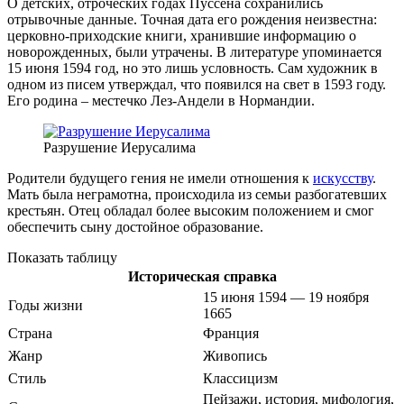
О детских, отроческих годах Пуссена сохранились
отрывочные данные. Точная дата его рождения неизвестна:
церковно-приходские книги, хранившие информацию о
новорожденных, были утрачены. В литературе упоминается
15 июня 1594 год, но это лишь условность. Сам художник в
одном из писем утверждал, что появился на свет в 1593 году.
Его родина – местечко Лез-Андели в Нормандии.
Разрушение Иерусалима
Родители будущего гения не имели отношения к
искусству
.
Мать была неграмотна, происходила из семьи разбогатевших
крестьян. Отец обладал более высоким положением и смог
обеспечить сыну достойное образование.
Показать таблицу
Историческая справка
15 июня 1594 — 19 ноября
Годы жизни
1665
Страна
Франция
Жанр
Живопись
Стиль
Классицизм
Пейзажи, история, мифология,