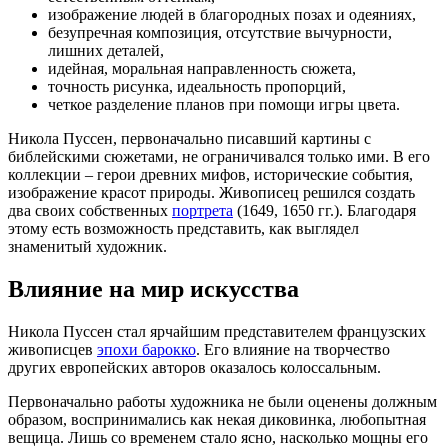
изображение людей в благородных позах и одеяниях,
безупречная композиция, отсутствие вычурности,
лишних деталей,
идейная, моральная направленность сюжета,
точность рисунка, идеальность пропорций,
четкое разделение планов при помощи игры цвета.
Никола Пуссен, первоначально писавший картины с
библейскими сюжетами, не ограничивался только ими. В его
коллекции – герои древних мифов, исторические события,
изображение красот природы. Живописец решился создать
два своих собственных
портрета
(1649, 1650 гг.). Благодаря
этому есть возможность представить, как выглядел
знаменитый художник.
Влияние на мир искусства
Никола Пуссен стал ярчайшим представителем французских
живописцев
эпохи барокко
. Его влияние на творчество
других европейских авторов оказалось колоссальным.
Первоначально работы художника не были оценены должным
образом, воспринимались как некая диковинка, любопытная
вещица. Лишь со временем стало ясно, насколько мощны его