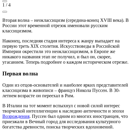
1
/
4
Вторая волна – неоклассицизм (середина-конец XVIII века). В
России этот временной отрезок именовали русским
классицизмом.
Наконец, последняя стадия интереса к жанру выпадает на
первую треть XIX столетия. Искусствоведы в Российской
Империи окрестили это неоклассицизмом, в Европе же
никакого названия этап не получил, и был он, скорее,
угасанием. Теперь подробнее о каждом историческом отрезке.
Первая волна
Один из отцов-основателей и наиболее ярких представителей
классицизма в живописи – француз Никола Пуссен. В 30-
летнем возрасте он переехал в Рим.
В Италии на тот момент вспыхнул с новой силой интерес
творческой интеллигенции к наследию античности и эпохи
Возрождения
. Пуссен был одним из многих иностранцев, что
приезжали в Вечный город для исследования культурного
богатства древности, поиска творческих вдохновений.