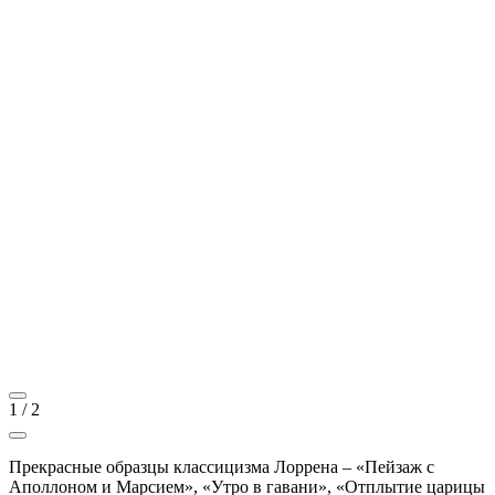
1
/
2
Прекрасные образцы классицизма Лоррена – «Пейзаж с
Аполлоном и Марсием», «Утро в гавани», «Отплытие царицы