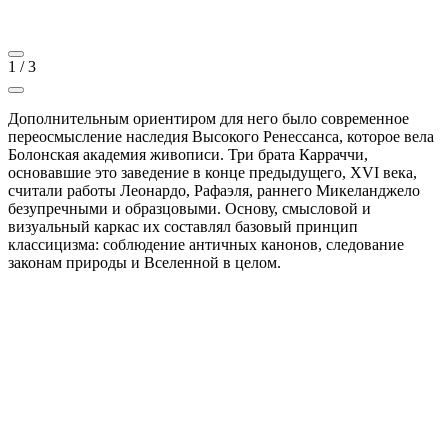
1
/
3
Дополнительным ориентиром для него было современное
переосмысление наследия Высокого Ренессанса, которое вела
Болонская академия живописи. Три брата Карраччи,
основавшие это заведение в конце предыдущего, XVI века,
считали работы Леонардо, Рафаэля, раннего Микеланджело
безупречными и образцовыми. Основу, смысловой и
визуальный каркас их составлял базовый принцип
классицизма: соблюдение античных канонов, следование
законам природы и Вселенной в целом.