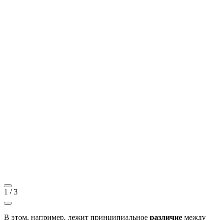
1
/
3
В этом, например, лежит принципиальное
различие
между