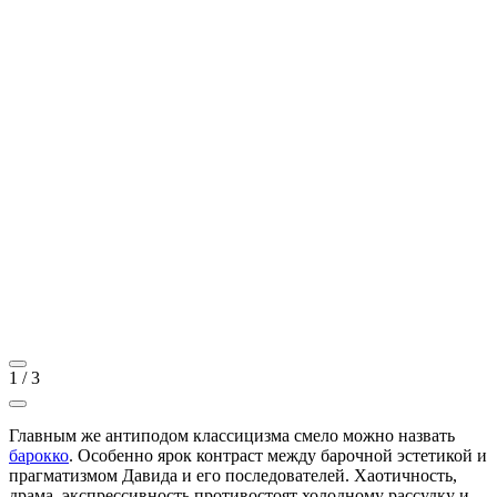
1
/
3
Главным же антиподом классицизма смело можно назвать
барокко
. Особенно ярок контраст между барочной эстетикой и
прагматизмом Давида и его последователей. Хаотичность,
драма, экспрессивность противостоят холодному рассудку и