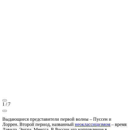
1
/
7
Выдающиеся представители первой волны – Пуссен и
Лоррен. Второй период, названный
неоклассицизмом
– время
Давида, Энгра, Менгса. В России это направление в