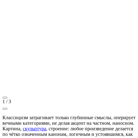
1
/
3
Классицизм затрагивает только глубинные смыслы, оперирует
вечными категориями, не делая акцент на частном, наносном.
Картина,
скульптура
, строение: любое произведение делается
по чётко означенным канонам, логичным и устоявшимся, как