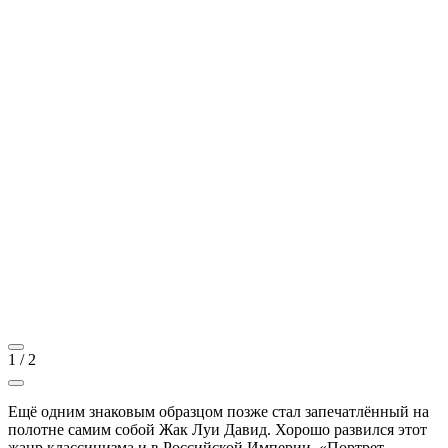
1
/
2
Ещё одним знаковым образцом позже стал запечатлённый на
полотне самим собой Жак Луи Давид. Хорошо развился этот
жанр классицизма и в Российской Империи. «Портрет