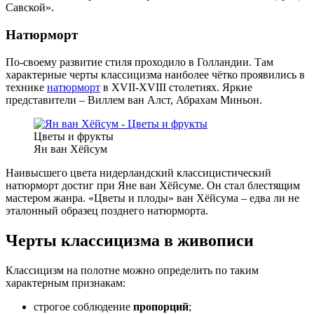
Савской».
Натюрморт
По-своему развитие стиля проходило в Голландии. Там
характерные черты классицизма наиболее чётко проявились в
технике
натюрморт
в XVII-XVIII столетиях. Яркие
представители – Виллем ван Алст, Абрахам Миньон.
Цветы и фрукты
Ян ван Хёйсум
Наивысшего цвета нидерландский классицистический
натюрморт достиг при Яне ван Хёйсуме. Он стал блестящим
мастером жанра. «Цветы и плоды» ван Хёйсума – едва ли не
эталонный образец позднего натюрморта.
Черты классицизма в живописи
Классицизм на полотне можно определить по таким
характерным признакам:
строгое соблюдение
пропорций
;