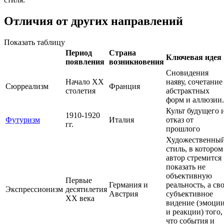
Отличия от других направлений
Показать таблицу
Период
Страна
Ключевая идея
появления
возникновения
Сновидения
Начало XX
наяву, сочетание
Сюрреализм
Франция
столетия
абстрактных
форм и аллюзии.
Культ будущего 
1910-1920
Футуризм
Италия
отказ от
гг.
прошлого
Художественны
стиль, в котором
автор стремится
показать не
объективную
Первые
Германия и
реальность, а св
Экспрессионизм
десятилетия
Австрия
субъективное
XX века
видение (эмоци
и реакции) того,
что события и