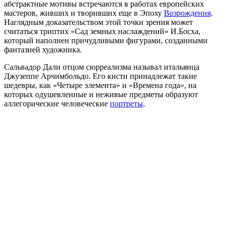
абстрактные мотивы встречаются в работах европейских
мастеров, живших и творивших еще в Эпоху
Возрождения
.
Наглядным доказательством этой точки зрения может
считаться триптих «Сад земных наслаждений» И.Босха,
который наполнен причудливыми фигурами, созданными
фантазией художника.
Сальвадор Дали отцом сюрреализма называл итальянца
Джузеппе Арчимбольдо. Его кисти принадлежат такие
шедевры, как «Четыре элемента» и «Времена года»
,
на
которых одушевленные и неживые предметы образуют
аллегорические человеческие
портреты
.