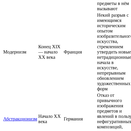
предметы в нём
вызывают
Некий разрыв с
имеющимся
историческим
опытом
изобразительног
искусства,
Конец XIX
стремлением
Модернизм
— начало
Франция
утвердить новые
XX века
нетрадиционны
начала в
искусстве,
непрерывным
обновлением
художественных
форм
Отказ от
привычного
изображения
предметов и
Начало XX
явлений в польз
Абстракционизм
Германия
века
нефигуративны
композиций,