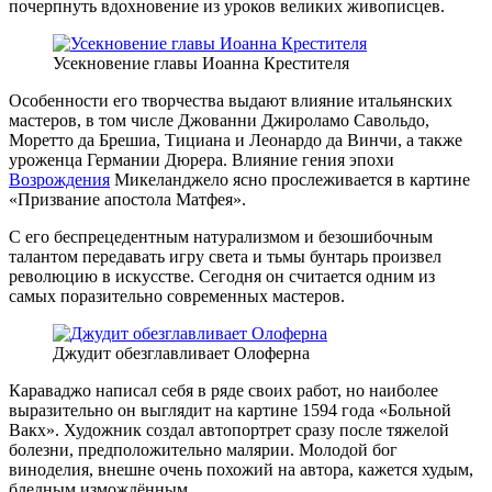
почерпнуть вдохновение из уроков великих живописцев.
Усекновение главы Иоанна Крестителя
Особенности его творчества выдают влияние итальянских
мастеров, в том числе Джованни Джироламо Савольдо,
Моретто да Брешиа, Тициана и Леонардо да Винчи, а также
уроженца Германии Дюрера. Влияние гения эпохи
Возрождения
Микеланджело ясно прослеживается в картине
«Призвание апостола Матфея».
С его беспрецедентным натурализмом и безошибочным
талантом передавать игру света и тьмы бунтарь произвел
революцию в искусстве. Сегодня он считается одним из
самых поразительно современных мастеров.
Джудит обезглавливает Олоферна
Караваджо написал себя в ряде своих работ, но наиболее
выразительно он выглядит на картине 1594 года «Больной
Вакх». Художник создал автопортрет сразу после тяжелой
болезни, предположительно малярии. Молодой бог
виноделия, внешне очень похожий на автора, кажется худым,
бледным измождённым.