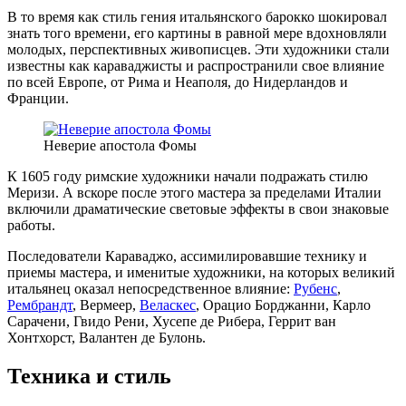
В то время как стиль гения итальянского барокко шокировал
знать того времени, его картины в равной мере вдохновляли
молодых, перспективных живописцев. Эти художники стали
известны как караваджисты и распространили свое влияние
по всей Европе, от Рима и Неаполя, до Нидерландов и
Франции.
Неверие апостола Фомы
К 1605 году римские художники начали подражать стилю
Меризи. А вскоре после этого мастера за пределами Италии
включили драматические световые эффекты в свои знаковые
работы.
Последователи Караваджо, ассимилировавшие технику и
приемы мастера, и именитые художники, на которых великий
итальянец оказал непосредственное влияние:
Рубенс
,
Рембрандт
, Вермеер,
Веласкес
, Орацио Борджанни, Карло
Сарачени, Гвидо Рени, Хусепе де Рибера, Геррит ван
Хонтхорст, Валантен де Булонь.
Техника и стиль