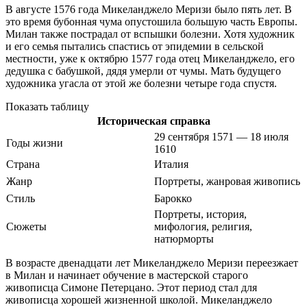
В августе 1576 года Микеланджело Меризи было пять лет. В
это время бубонная чума опустошила большую часть Европы.
Милан также пострадал от вспышки болезни. Хотя художник
и его семья пытались спастись от эпидемии в сельской
местности, уже к октябрю 1577 года отец Микеланджело, его
дедушка с бабушкой, дядя умерли от чумы. Мать будущего
художника угасла от этой же болезни четыре года спустя.
Показать таблицу
Историческая справка
29 сентября 1571 — 18 июля
Годы жизни
1610
Страна
Италия
Жанр
Портреты, жанровая живопись
Стиль
Барокко
Портреты, история,
Сюжеты
мифология, религия,
натюрморты
В возрасте двенадцати лет Микеланджело Меризи переезжает
в Милан и начинает обучение в мастерской старого
живописца Симоне Петерцано. Этот период стал для
живописца хорошей жизненной школой. Микеланджело