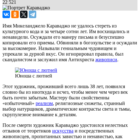
22 521
Имя Микеланджело Караваджо не удалось стереть из
культурного кода и за четыре сотни лет. Им восхищались и
ненавидели. Осуждали его манеру письма и безуспешно
копировали его приемы. Обвиняли в богохульстве и осуждали
за высокомерие. Называли гениальным чудовищем и
упрекали за дурной вкус. Он игнорировал правила, был
скандалистом и заслужил имя Антихриста
живописи
.
Юноша с лютней
Этот художник, проживший всего лишь 38 лет, появился
словно бы из ниоткуда и исчез, чтобы менее чем через век
быть почти забытым. Мастеру были свойственны
«избыточный»
реализм
, религиозные сюжеты, странный
выбор натурщиков, драматические контрасты света и тьмы,
скрупулезное внимание к деталям.
После смерти художник Караваджо удостоился нелестных
отзывов от теоретиков
искусства
и посредственных
живописцев, пропитанных завистью и ненавистью, как