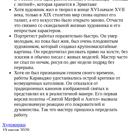
с лютней»
,
которая хранится в Эрмитаже
Хотя художник жил и творил в конце XVI-начале XVII
века, только в XIX столетии мир снова оценил его
талант, а его искусство было открыто заново. Отчасти
это связано со скандальной жизнью художника и его
непростым характером.
Портретист работал поразительно быстро. Он умер
молодым, но пока был жив, был очень плодовитым
художником, который создавал крупномасштабные
картины. Он предпочитал рисовать прямо на холсте, без
эскизов и обычно писал с живых моделей. Мастер часто
не спал по ночам, рисуя по две недели подряд без
перерыва.
Хотя он был признанным гением своего времени,
работы Караваджо удостаивались острой критики от
возмущенных католиков. Он отказался от
традиционных канонов изображений святых и
представлял их в реалистичной манере. Его первая
версия полотна «Святой Матфей и Ангел» вызвала
неоднозначную реакцию его покровителей и
духовенства. Так что мастеру пришлось переделать
работу.
Художники
19 июля 2020