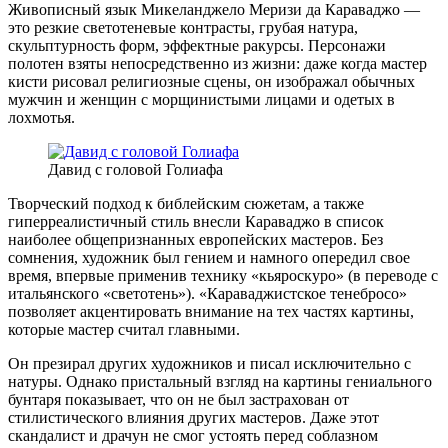
Живописный язык Микеланджело Меризи да Караваджо —
это резкие светотеневые контрасты, грубая натура,
скульптурность форм, эффектные ракурсы. Персонажи
полотен взяты непосредственно из жизни: даже когда мастер
кисти рисовал религиозные сцены, он изображал обычных
мужчин и женщин с морщинистыми лицами и одетых в
лохмотья.
Давид с головой Голиафа
Творческий подход к библейским сюжетам, а также
гиперреалистичный стиль внесли Караваджо в список
наиболее общепризнанных европейских мастеров. Без
сомнения, художник был гением и намного опередил свое
время, впервые применив технику «кьяроскуро» (в переводе с
итальянского «светотень»). «Караваджистское тенебросо»
позволяет акцентировать внимание на тех частях картины,
которые мастер считал главными.
Он презирал других художников и писал исключительно с
натуры. Однако пристальный взгляд на картины гениального
бунтаря показывает, что он не был застрахован от
стилистического влияния других мастеров. Даже этот
скандалист и драчун не смог устоять перед соблазном