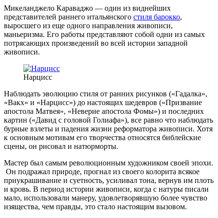
Микеланджело Караваджо — один из виднейших
представителей раннего итальянского
стиля барокко
,
выросшего из еще одного направления живописи,
маньеризма. Его работы представляют собой одни из самых
потрясающих произведений во всей истории западной
живописи.
Нарцисс
Наблюдать эволюцию стиля от ранних рисунков
(
«Гадалка»,
«Вакх» и «Нарцисс») до настоящих шедевров
(
«Призвание
апостола Матвея», «Неверие апостола Фомы») и последних
картин («Давид с головой Голиафа»), все равно что наблюдать
бурные взлеты и падения жизни реформатора живописи. Хотя
к основным мотивам его творчества относятся библейские
сцены, он рисовал и натюрморты.
Мастер был самым революционным художником своей эпохи.
Он подражал природе, прогнал из своего колорита всякое
приукрашивание и суетность, усиливал тона, вернув им плоть
и кровь. В период истории живописи, когда с натуры писали
мало, использовали манеру, удовлетворявшую более чувство
изящества, чем правды, это стало настоящим вызовом.