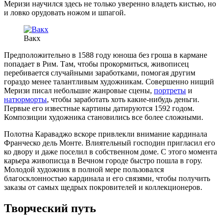
Меризи научился здесь не только уверенно владеть кистью, но
и ловко орудовать ножом и шпагой.
Вакх
Предположительно в 1588 году юноша без гроша в кармане
попадает в Рим. Там, чтобы прокормиться, живописец
перебивается случайными заработками, помогая другим
гораздо менее талантливым художникам. Совершенно нищий
Меризи писал небольшие жанровые сцены,
портреты
и
натюрморты
, чтобы заработать хоть какие-нибудь деньги.
Первые его известные картины датируются 1592 годом.
Композиции художника становились все более сложными.
Полотна Караваджо вскоре привлекли внимание кардинала
Франческо дель Монте. Влиятельный господин пригласил его
ко двору и даже поселил в собственном доме. С этого момента
карьера живописца в Вечном городе быстро пошла в гору.
Молодой художник в полной мере пользовался
благосклонностью кардинала и его связями, чтобы получить
заказы от самых щедрых покровителей и коллекционеров.
Творческий путь