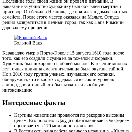
Последние годы своей жизни он провел в изгнании. В
наказание за убийство художнику был объявлен смертный
приговор. Он бежал в Неаполь, где прятался в домах знатных
семейств. После этого мастер оказался на Мальте. Откуда
решил возвратиться в Вечный город, так как Папа Римский
даровал ему прощение.
Больной Вакх
Караваджо умер в Порто-Эрколе 15 августа 1610 года после
того, как его ссадили с судна из-за тяжелой лихорадки.
Художник был похоронен в общей могиле. В течение многих
лет точная причина смерти итальянца была окутана тайной.
Но в 2010 году группа ученых, изучавших его останки,
обнаружила, что в костях содержался высокий уровень
свинца, достаточный, чтобы вызвать сильнейшую
интоксикацию.
Интересные факты
Картины живописца продаются по рекордно высоким
ценам. Его полотно «Джудит обезглавливает Олоферна»
оценивается в 170 миллионов долларов.
В России есть одна работа великого итальянца, «Юноша