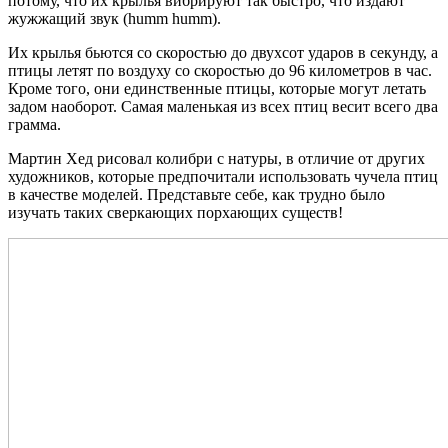
потому, что их крылья вибрируют так быстро, что издают
жужжащий звук (humm humm).
Их крылья бьются со скоростью до двухсот ударов в секунду, а
птицы летят по воздуху со скоростью до 96 километров в час.
Кроме того, они единственные птицы, которые могут летать
задом наоборот. Самая маленькая из всех птиц весит всего два
грамма.
Мартин Хед рисовал колибри с натуры, в отличие от других
художников, которые предпочитали использовать чучела птиц
в качестве моделей. Представьте себе, как трудно было
изучать таких сверкающих порхающих существ!