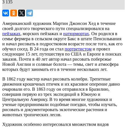
3 135
Американский художник Мартин Джонсон Хед в течение
своей долгого творческого пути специализировался на
пейзажах
, морских пейзажах и
натюрмортах
. Он родился в
семье фермера в сельском округе Бакс в штате Пенсильвания
и начал рисовать в подростковом возрасте после того, как его
обучил сосед. В 24 года он стал
портретистом
и провел
следующие 15 лет, путешествуя по США и Европе в поисках
заказов. Почти в 40 лет автор начал рисовать побережье
Новой Англии и соляные болота — темы, свет и атмосфера
которых будут занимать его в течение нескольких лет.
В 1862 году мастер начал рисовать колибри. Трепетные
движения крошечных птичек и их красивое оперение давно
очаровали его. В 1863 году он отправился в Бразилию,
совершив первую из трех экспедиций в Южную и
Центральную Америку. В то время многие художники и
ученые предпринимали подобные поездки, чтобы изучать,
рисовать и документировать экзотические растения и
животных тропических лесов.
Художник особенно интересовался множеством видов