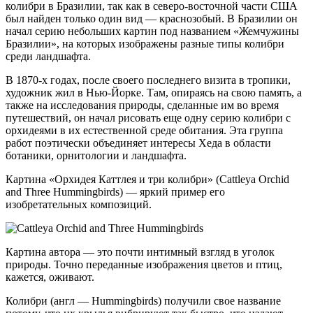
колибри в Бразилии, так как в северо-восточной части США
был найден только один вид — краснозобый. В Бразилии он
начал серию небольших картин под названием «Жемчужины
Бразилии», на которых изображены разные типы колибри
среди ландшафта.
В 1870-х годах, после своего последнего визита в тропики,
художник жил в Нью-Йорке. Там, опираясь на свою память, а
также на исследования природы, сделанные им во время
путешествий, он начал рисовать еще одну серию колибри с
орхидеями в их естественной среде обитания. Эта группа
работ поэтически объединяет интересы Хеда в области
ботаники, орнитологии и ландшафта.
Картина «Орхидея Каттлея и три колибри» (Cattleya Orchid
and Three Hummingbirds) — яркий пример его
изобретательных композиций.
Картина автора — это почти интимный взгляд в уголок
природы. Точно переданные изображения цветов и птиц,
кажется, оживают.
Колибри (англ — Hummingbirds) получили свое название